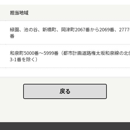
担当地域
緑園、池の谷、新橋町、岡津町2067番から2069番、2777番
番
和泉町5000番～5999番（都市計画道路権太坂和泉線の北
3-1番を除く）