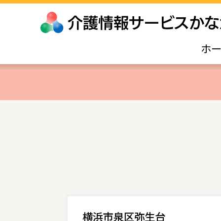
ホ
横浜市泉区弥生台