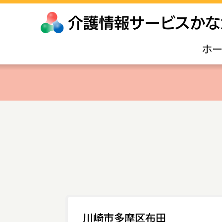
ホ
川崎市多摩区布田