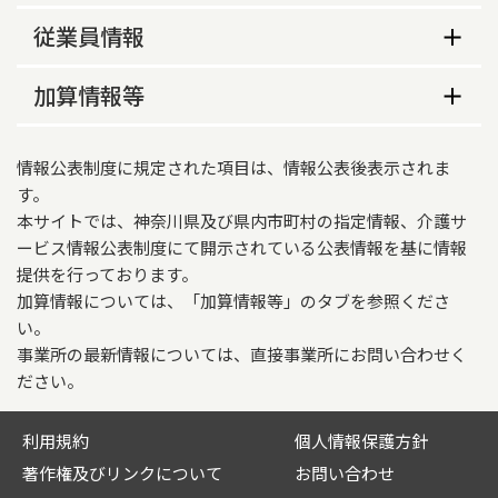
対象地域
事業所の特色等
その他の年間休日
従業員情報
横浜市磯子区、横浜市金沢区、横須賀市
１２／３０～１／３
従業員数
備考
加算情報等
営業時間（平日）
磯子区・横須賀市については一部地域。詳細は事
介護報酬加算情報
08時30分～17時30分
業所にお問い合わせください。
常勤
非常勤
情報公表制度に規定された項目は、情報公表後表示されま
適用開始年月日
営業時間（土曜）
す。
理学・作業療法士
4
0
本サイトでは、神奈川県及び県内市町村の指定情報、介護サ
2026年06月01日
分
ービス情報公表制度にて開示されている公表情報を基に情報
施設等の区分
営業時間（日曜・祝日）
提供を行っております。
加算情報については、「加算情報等」のタブを参照くださ
介護老人保健施設
分
い。
高齢者虐待防止措置実施の有無
損害保険加入の有無
事業所の最新情報については、直接事業所にお問い合わせく
ださい。
基準型
あり
業務継続計画策定の有無
生活保護指定の有無
利用規約
個人情報保護方針
あり
著作権及びリンクについて
お問い合わせ