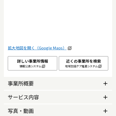
拡大地図を開く（Google Maps）
詳しい事業所情報
近くの事業所を検索
情報公表システム
地域包括ケア推進システム
事業所概要
事業所概要
サービス内容
営業日
サービス内容
写真・動画
月、火、水、木、金