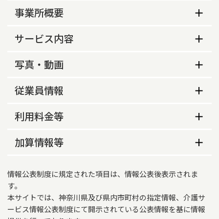
事業所概要
事業所概要
サービス内容
生活保護指定の有無
サービス内容
写真・動画
あり
サービス提供地域
事業所の特色等
営業時間（平日）
従業員情報
横浜市緑区、横浜市旭区、横浜市青葉区
事業所の特色
9時00分～17時30分
従業員数
サービス提供時間（平日）
利用料金等
当施設に入所されている利用者様で在宅復帰を目
営業時間（土曜）
9時00分～17時30分
標とされている方に対しては、退所に向けて訪問
従業員数
常勤
非常勤
利用料金等
加算情報等
9時00分～17時30分
リハビリテーション担当セラピストも一緒にリハ
サービス提供時間（土曜）
ビリテーションを行っています。

キャンセル料の徴収の有無
医師
1
1
営業時間（日曜）
介護報酬加算情報
在宅復帰が決まりましたら入所担当セラピストと
9時00分～17時30分
なし
情報公表制度に規定された項目は、情報公表後表示されま
居宅訪問に同行します。そこで自宅へ退所するた
理学療法士
1
0
適用開始年月
サービス提供時間（日曜）
す。
めの必要な在宅環境調整をおこない、入所中に訪
営業時間（祝日）
問リハビリテーションの内容について説明をする
本サイトでは、神奈川県及び県内市町村の指定情報、介護サ
2026年06月01日
作業療法士
2
0
ことにより円滑で安心した在宅復帰へのお手伝い
ービス情報公表制度にて開示されている公表情報を基に情報
9時00分～17時30分
高齢者虐待防止措置実施の有無