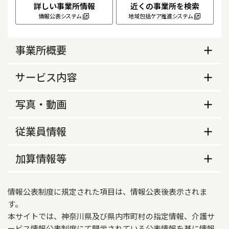
詳しい事業所情報
近くの事業所を検索
情報公表システム
地域包括ケア推進システム
事業所概要
事業所概要
サービス内容
生活保護指定の有無
サービス内容
写真・動画
あり
サービス提供地域
事業所の特色等
介護予防支援の指定
従業員情報
横浜市緑区、横浜市旭区、横浜市青葉区
事業所の特色
なし
従業員数
重要事項説明書の様式の公開
加算情報等
「その人らしく：その方の大切なものを共に大切
営業時間（平日）
あり
にします」

常勤
非常勤
介護報酬加算情報
9時00分～17時30分
聴覚に障害のある利用者様には、筆談にて対応さ
情報公表制度に規定された項目は、情報公表後表示されま
ケアプランデータ連携システム（国保中央会）の
せて頂くなど、個別に必要な対応を行います。
適用開始年月日
介護支援専門員
1
0
営業時間（土曜）
利用登録の有無
す。
本サイトでは、神奈川県及び県内市町村の指定情報、介護サ
2026年06月01日
9時00分～17時30分
あり
ービス情報公表制度にて開示されている公表情報を基に情報