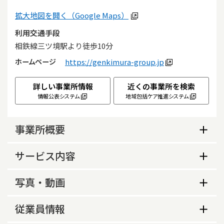
拡大地図を開く（Google Maps）
利用交通手段
相鉄線三ツ境駅より徒歩10分
ホームページ
https://genkimura-group.jp
詳しい事業所情報
近くの事業所を検索
情報公表システム
地域包括ケア推進システム
事業所概要
事業所概要
サービス内容
生活保護指定の有無
サービス内容
写真・動画
あり
サービス提供地域
事業所の特色等
介護予防支援の指定
従業員情報
横浜市旭区、横浜市保土ケ谷区、横浜市瀬谷区、
事業所の特色