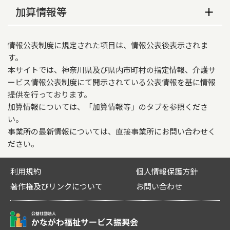
なし
横浜市戸塚区、横浜市泉区
従業員数
加算情報等
*「住み慣れたこの街で最後まで暮らしたい」そん
営業時間（平日）
ケアプランデータ連携システム（国保中央会）の
な声にお応えします

常勤
非常勤
利用登録の有無
介護報酬加算情報
9時00分～17時00分
　介護サービス事業所との連絡をとりながら継続
情報公表制度に規定された項目は、情報公表後表示されま
なし
的に支援していきます。

適用開始年月日
介護支援専門員
5
0
営業時間（土曜）
す。
*　同一グループ内にクリニック（内科、整形外
本サイトでは、神奈川県及び県内市町村の指定情報、介護サ
2026年06月01日
9時00分～17時00分
科）、通所リハビリテーション、訪問リハビリテ
要介護度別利用者数
ービス情報公表制度にて開示されている公表情報を基に情報
業務に従事した経験年数
ーション・訪問看護リハビリステーション、地域
ケアプランデータ連携システムの活用及び事務職
営業時間（日曜）
提供を行っております。
介護支援専門員
密着型通所介護（2か所）、訪問介護、サービス付
要
要
要
要
要
員の配置の体制
加算情報については、「加算情報等」のタブを参照くださ
き高齢者向け住宅、認知症対応型共同生活介護が
介
介
介
介
介
合計
介護支援専門員
常勤
非常勤
い。
あり、多職種との情報交換、連携をしっかり取る
なし
護
護
護
護
護
営業時間（祝日）
ことができます。
事業所の最新情報については、直接事業所にお問い合わせく
1
2
3
4
5
特別地域加算
1年未満
1
0
ださい。
9時00分～17時00分
なし
要介護度
その他の年間休日
1年以上5年未満
1
0
別利用者
35
52
25
11
9
132
利用規約
個人情報保護方針
特定事業所加算
数
日曜日
著作権及びリンクについて
お問い合わせ
5年以上
3
0
加算Ⅱ
営業時間に関する特記事項
介護報酬加算情報 ※加算情報については、
中山間地域等における小規模事業所加算（地域に
前年度１年間に退職した従業員数
電話等による24時間連絡可能な体制。

関する状況）
「加算情報等」のタブを参照ください。