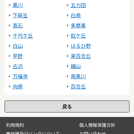
黒川
五力田
下麻生
白鳥
高石
多摩美
千代ケ丘
虹ケ丘
白山
はるひ野
早野
東百合丘
古沢
細山
万福寺
南黒川
向原
百合丘
利用規約
個人情報保護方針
著作権及びリンクについて
お問い合わせ