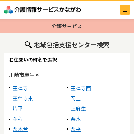
介護サービス
地域包括支援センター検索
お住まいの町名を選択
川崎市麻生区
王禅寺
王禅寺西
王禅寺東
岡上
片平
上麻生
金程
栗木
栗木台
栗平