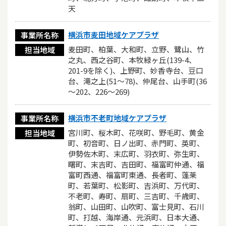
天
横浜市麦田地域ケアプラザ
事業所名称
麦田町、柏葉、大和町、立野、鷺山、竹
担当地域
之丸、西之谷町、本牧緑ヶ丘(139-4、
201-9を除く)、上野町、妙香寺台、豆口
台、滝之上(51～78)、仲尾台、山手町(36
～202、226～269)
横浜市不老町地域ケアプラザ
事業所名称
宮川町、桜木町、花咲町、野毛町、黄金
担当地域
町、初音町、日ノ出町、赤門町、英町、
伊勢佐木町、末広町、羽衣町、弥生町、
曙町、末吉町、吉田町、福富町仲通、福
富町西通、福富町東通、長者町、蓬莱
町、若葉町、松影町、吉浜町、万代町、
不老町、寿町、扇町、三吉町、千歳町、
翁町、山田町、山吹町、富士見町、石川
町、打越、海岸通、元浜町、日本大通、