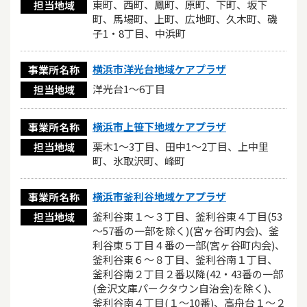
東町、西町、鳳町、原町、下町、坂下
担当地域
町、馬場町、上町、広地町、久木町、磯
子1・8丁目、中浜町
横浜市洋光台地域ケアプラザ
事業所名称
洋光台1～6丁目
担当地域
横浜市上笹下地域ケアプラザ
事業所名称
栗木1～3丁目、田中1～2丁目、上中里
担当地域
町、氷取沢町、峰町
横浜市釜利谷地域ケアプラザ
事業所名称
釜利谷東１～３丁目、釜利谷東４丁目(53
担当地域
～57番の一部を除く)(宮ヶ谷町内会)、釜
利谷東５丁目４番の一部(宮ヶ谷町内会)、
釜利谷東６～８丁目、釜利谷南１丁目、
釜利谷南２丁目２番以降(42・43番の一部
(金沢文庫パークタウン自治会)を除く)、
釜利谷南４丁目(１～10番)、高舟台１～２