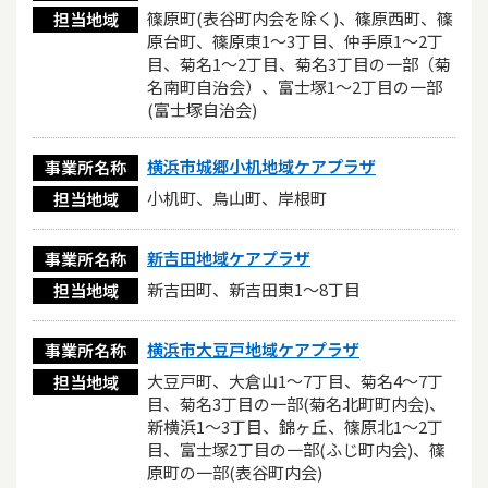
篠原町(表谷町内会を除く)、篠原西町、篠
担当地域
原台町、篠原東1～3丁目、仲手原1～2丁
目、菊名1～2丁目、菊名3丁目の一部（菊
名南町自治会）、富士塚1～2丁目の一部
(富士塚自治会)
横浜市城郷小机地域ケアプラザ
事業所名称
小机町、鳥山町、岸根町
担当地域
新吉田地域ケアプラザ
事業所名称
新吉田町、新吉田東1～8丁目
担当地域
横浜市大豆戸地域ケアプラザ
事業所名称
大豆戸町、大倉山1～7丁目、菊名4～7丁
担当地域
目、菊名3丁目の一部(菊名北町町内会)、
新横浜1～3丁目、錦ヶ丘、篠原北1～2丁
目、富士塚2丁目の一部(ふじ町内会)、篠
原町の一部(表谷町内会)