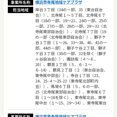
横浜市寺尾地域ケアプラザ
事業所名称
岸谷３丁目（34の一部、35（東台自治
担当地域
会））、北寺尾１〜５丁目、北寺尾６丁
目（18の一部、19〜21、24の一部、25の
一部、27の一部、28の一部、29〜32（北
寺尾東部自治会））、北寺尾７丁目（19
の一部（北寺尾東部自治会））、獅子ケ
谷１丁目（１〜26、33〜38、40、41の一
部、44の一部）、獅子ケ谷２丁目、獅子
ケ谷３丁目（30の一部、32を除く（獅子
ヶ谷自治会））、諏訪坂（４〜６、
20）、鶴見１丁目（５、６-１〜
６-14）、鶴見２丁目（２（東台自治会、
東寺尾中部会））、寺谷１丁目（23、
24、25-４〜25-23（東寺尾北部町内
会））、馬場６丁目（５、６の一部、
25（北寺尾東部自治会））、東寺尾６丁
目（１〜16を除く）、東寺尾北台、東寺
尾中台（１〜15、19〜34）、東寺尾東台
横浜市東寺尾地域ケアプラザ
事業所名称