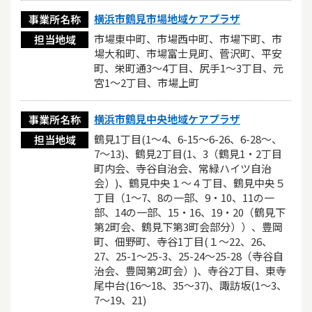
横浜市鶴見市場地域ケアプラザ
事業所名称
市場東中町、市場西中町、市場下町、市
担当地域
場大和町、市場富士見町、菅沢町、平安
町、栄町通3～4丁目、尻手1～3丁目、元
宮1～2丁目、市場上町
横浜市鶴見中央地域ケアプラザ
事業所名称
鶴見1丁目(1〜4、6-15〜6-26、6-28〜、
担当地域
7〜13)、鶴見2丁目(1、3（鶴見1・2丁目
町内会、寺谷自治会、常緑ハイツ自治
会）)、鶴見中央１〜４丁目、鶴見中央５
丁目（1〜7、8の一部、9・10、11の一
部、14の一部、15・16、19・20（鶴見下
第2町会、鶴見下第3町会部分））、豊岡
町、佃野町、寺谷1丁目(１〜22、26、
27、25-1〜25-3、25-24〜25-28（寺谷自
治会、豊岡第2町会）)、寺谷2丁目、東寺
尾中台(16〜18、35〜37)、諏訪坂(1〜3、
7〜19、21)