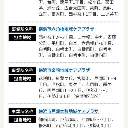
町、台町、鶴屋町1丁目、松ケ丘、栗田
谷、旭ケ丘、広台太田町、泉町、鳥越、
立町、富家町、西神奈川1丁目、二ツ谷町
横浜市六角橋地域ケアプラザ
事業所名称
西神奈川2～3丁目、二本榎、中丸、斎藤
担当地域
分町、平川町、白楽、六角橋1～6丁目、
白幡町、白幡東町、白幡西町、白幡南
町、白幡上町、白幡仲町、白幡向町
横浜市宮崎地域ケアプラザ
事業所名称
花咲町、紅葉ケ丘、宮崎町、戸部町1～4
担当地域
丁目、老松町、東ケ丘、赤門町、霞ケ
丘、西戸部町1～2丁目、伊勢町1～2丁
目、伊勢町3丁目（第4地区部分）
横浜市戸部本町地域ケアプラザ
事業所名称
御所山町、戸部本町、戸部町5～7丁目、
担当地域
桜木町、西戸部町3丁目、伊勢町3丁目