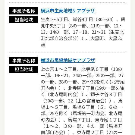
横浜市生麦地域ケアプラザ
事業所名称
生麦1～5丁目、岸谷4丁目（30～34）、鶴
担当地域
見中央5丁目（8の一部、11の一部、12・
13、14の一部、17・18、21～31（生麦北
町北部自治会部分））、大黒町、大黒ふ
頭
横浜市馬場地域ケアプラザ
事業所名称
上の宮１〜２丁目、北寺尾６丁目（18の
担当地域
一部、19〜21、24の一部、25の一部、27
の一部、28の一部、29〜32を除く(北寺尾
町内会））、北寺尾７丁目(19の一部を除
く（北寺尾町内会））、獅子ケ谷３丁目
（30の一部、32（上の宮自治会））、馬
場１〜５丁目、馬場６丁目（５、６の一
部、25を除く（馬場第一町内会、北寺尾
町内会））、馬場７丁目、東寺尾１丁目
（１〜２、３の一部、４の一部（馬場町
南部自治会））、東寺尾２丁目（21の一