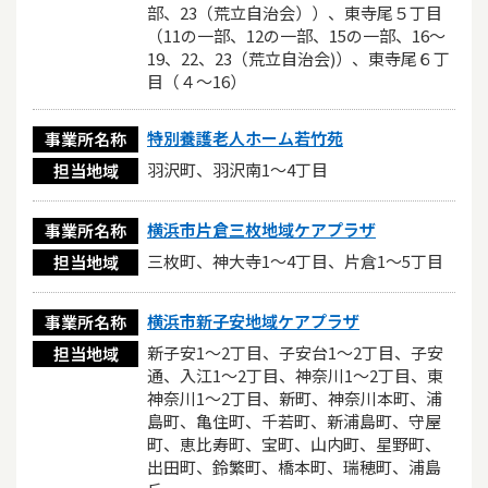
部、23（荒立自治会））、東寺尾５丁目
（11の一部、12の一部、15の一部、16〜
19、22、23（荒立自治会)）、東寺尾６丁
目（４〜16）
特別養護老人ホーム若竹苑
事業所名称
羽沢町、羽沢南1～4丁目
担当地域
横浜市片倉三枚地域ケアプラザ
事業所名称
三枚町、神大寺1～4丁目、片倉1～5丁目
担当地域
横浜市新子安地域ケアプラザ
事業所名称
新子安1～2丁目、子安台1～2丁目、子安
担当地域
通、入江1～2丁目、神奈川1～2丁目、東
神奈川1～2丁目、新町、神奈川本町、浦
島町、亀住町、千若町、新浦島町、守屋
町、恵比寿町、宝町、山内町、星野町、
出田町、鈴繁町、橋本町、瑞穂町、浦島