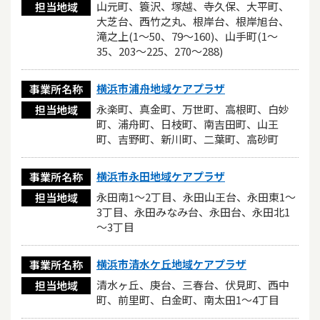
山元町、簑沢、塚越、寺久保、大平町、
担当地域
大芝台、西竹之丸、根岸台、根岸旭台、
滝之上(1～50、79～160)、山手町(1～
35、203～225、270～288)
横浜市浦舟地域ケアプラザ
事業所名称
永楽町、真金町、万世町、高根町、白妙
担当地域
町、浦舟町、日枝町、南吉田町、山王
町、吉野町、新川町、二葉町、高砂町
横浜市永田地域ケアプラザ
事業所名称
永田南1～2丁目、永田山王台、永田東1～
担当地域
3丁目、永田みなみ台、永田台、永田北1
～3丁目
横浜市清水ケ丘地域ケアプラザ
事業所名称
清水ヶ丘、庚台、三春台、伏見町、西中
担当地域
町、前里町、白金町、南太田1～4丁目