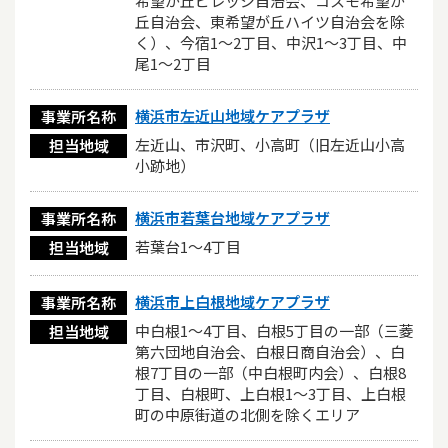
希望が丘ビレッジ自治会、コスモ希望が
丘自治会、東希望が丘ハイツ自治会を除
く）、今宿1～2丁目、中沢1～3丁目、中
尾1～2丁目
横浜市左近山地域ケアプラザ
事業所名称
左近山、市沢町、小高町（旧左近山小高
担当地域
小跡地）
横浜市若葉台地域ケアプラザ
事業所名称
若葉台1～4丁目
担当地域
横浜市上白根地域ケアプラザ
事業所名称
中白根1～4丁目、白根5丁目の一部（三菱
担当地域
第六団地自治会、白根日商自治会）、白
根7丁目の一部（中白根町内会）、白根8
丁目、白根町、上白根1～3丁目、上白根
町の中原街道の北側を除くエリア