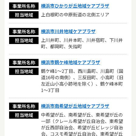
横浜市ひかりが丘地域ケアプラザ
事業所名称
上白根町の中原街道の北側エリア
担当地域
横浜市川井地域ケアプラザ
事業所名称
上川井町、川井本町、川井宿町、下川井
担当地域
町、都岡町、矢指町
横浜市鶴ケ峰地域ケアプラザ
事業所名称
鶴ケ峰1〜2丁目、西川島町、川島町（国
担当地域
道16号の南側）、三反田町、小高町（旧
左近山小高小跡地を除く）、鶴ケ峰本町
1〜3丁目
横浜市南希望が丘地域ケアプラザ
事業所名称
中希望が丘、南希望が丘、東希望が丘の
担当地域
一部（クレール希望が丘自治会、東希望
が丘西部自治会、希望が丘ビレッジ自治
会、コスモ希望が丘自治会、東希望が丘