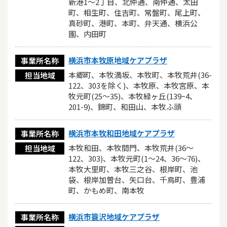
新港1～2丁目、北仲通、南仲通、太田
町、相生町、住吉町、常盤町、尾上町、
真砂町、港町、本町、弁天通、横浜公
園、内田町
横浜市本牧原地域ケアプラザ
事業所名称
本郷町、本牧満坂、本牧町、本牧荒井(36-
担当地域
122、303を除く)、本牧原、本牧宮原、本
牧元町(25～35)、本牧緑ヶ丘(139ｰ4、
201-9)、錦町、和田山、本牧ふ頭
横浜市本牧和田地域ケアプラザ
事業所名称
本牧和田、本牧間門、本牧荒井(36～
担当地域
122、303)、本牧元町(1～24、36～76)、
本牧大里町、本牧三之谷、根岸町、池
袋、根岸加曽台、矢口台、千鳥町、豊浦
町、かもめ町、南本牧
横浜市簑沢地域ケアプラザ
事業所名称