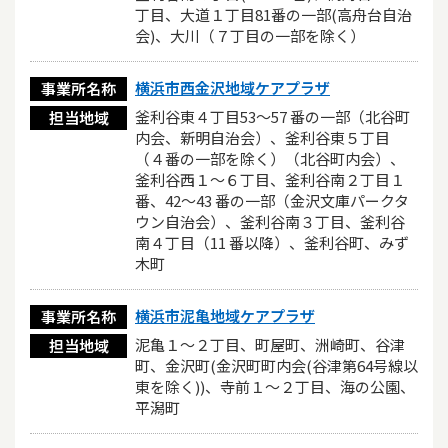
丁目、大道１丁目81番の一部(高舟台自治
会)、大川（７丁目の一部を除く）
横浜市西金沢地域ケアプラザ
事業所名称
釜利谷東４丁目53～57 番の一部（北谷町
担当地域
内会、新明自治会）、釜利谷東５丁目
（４番の一部を除く）（北谷町内会）、
釜利谷西１～６丁目、釜利谷南２丁目１
番、42～43 番の一部（金沢文庫パークタ
ウン自治会）、釜利谷南３丁目、釜利谷
南４丁目（11 番以降）、釜利谷町、みず
木町
横浜市泥亀地域ケアプラザ
事業所名称
泥亀１～２丁目、町屋町、洲崎町、谷津
担当地域
町、金沢町(金沢町町内会(谷津第64号線以
東を除く))、寺前１～２丁目、海の公園、
平潟町