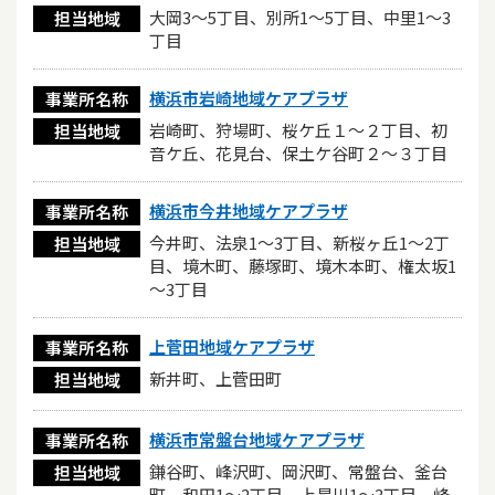
大岡3～5丁目、別所1～5丁目、中里1～3
担当地域
丁目
横浜市岩崎地域ケアプラザ
事業所名称
岩崎町、狩場町、桜ケ丘１〜２丁目、初
担当地域
音ケ丘、花見台、保土ケ谷町２〜３丁目
横浜市今井地域ケアプラザ
事業所名称
今井町、法泉1～3丁目、新桜ヶ丘1～2丁
担当地域
目、境木町、藤塚町、境木本町、権太坂1
～3丁目
上菅田地域ケアプラザ
事業所名称
新井町、上菅田町
担当地域
横浜市常盤台地域ケアプラザ
事業所名称
鎌谷町、峰沢町、岡沢町、常盤台、釜台
担当地域
町、和田1～2丁目、上星川1～3丁目、峰