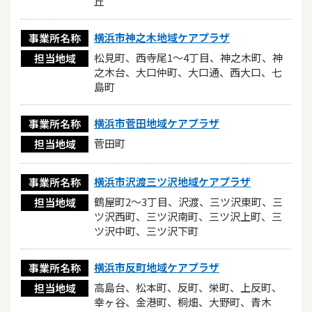
丘
横浜市神之木地域ケアプラザ
事業所名称
松見町、西寺尾1〜4丁目、神之木町、神
担当地域
之木台、大口仲町、大口通、西大口、七
島町
横浜市菅田地域ケアプラザ
事業所名称
菅田町
担当地域
横浜市沢渡三ツ沢地域ケアプラザ
事業所名称
鶴屋町2～3丁目、沢渡、三ツ沢東町、三
担当地域
ツ沢西町、三ツ沢南町、三ツ沢上町、三
ツ沢中町、三ツ沢下町
横浜市反町地域ケアプラザ
事業所名称
高島台、松本町、反町、栄町、上反町、
担当地域
幸ヶ谷、金港町、桐畑、大野町、青木