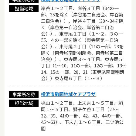
岸谷１〜２丁目、岸谷３丁目（34の一
担当地域
部、35を除く（岸谷第二自治会、岸谷第
三自治会））、岸谷４丁目（30〜34を除
く（岸谷第一自治会、岸谷第二自治
会））、東寺尾１丁目（１〜２、３の一
部、４の一部を除く（東寺尾第一自治
会））、東寺尾２丁目（21の一部、23を
除く（東寺尾南部明朗会、東寺尾第二自
治会））、東寺尾３〜４丁目、東寺尾５
丁目（1〜10、11の一部、12の一部、13〜
14、15の一部、20、21（東寺尾南部明朗
会））東寺尾６丁目（１〜３）
横浜市駒岡地域ケアプラザ
事業所名称
梶山１〜２丁目、上末吉１〜５丁目、駒
担当地域
岡１〜５丁目、獅子ケ谷１丁目（27〜
32、39、41の一部、42、43、44の一部、
45〜63）、下末吉１〜６丁目、三ツ池公
園