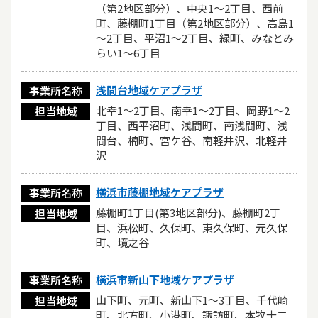
（第2地区部分）、中央1～2丁目、西前
町、藤棚町1丁目（第2地区部分）、高島1
～2丁目、平沼1～2丁目、緑町、みなとみ
らい1～6丁目
浅間台地域ケアプラザ
事業所名称
北幸1～2丁目、南幸1～2丁目、岡野1～2
担当地域
丁目、西平沼町、浅間町、南浅間町、浅
間台、楠町、宮ケ谷、南軽井沢、北軽井
沢
横浜市藤棚地域ケアプラザ
事業所名称
藤棚町1丁目(第3地区部分)、藤棚町2丁
担当地域
目、浜松町、久保町、東久保町、元久保
町、境之谷
横浜市新山下地域ケアプラザ
事業所名称
山下町、元町、新山下1～3丁目、千代崎
担当地域
町、北方町、小港町、諏訪町、本牧十二